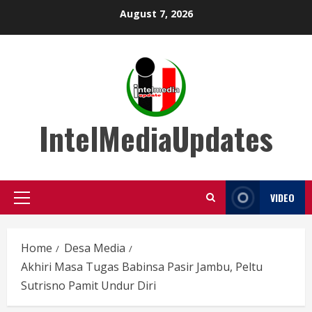
Skip
August 7, 2026
to
content
IntelMediaUpdates
VIDEO
Primary
Menu
Home
Desa Media
Akhiri Masa Tugas Babinsa Pasir Jambu, Peltu
Sutrisno Pamit Undur Diri