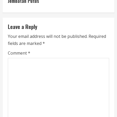
i
Jembatan Putus
n
u
Leave a Reply
e
Your email address will not be published.
Required
fields are marked
*
R
Comment
*
e
a
d
i
n
g