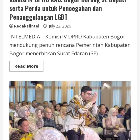
serta Perda untuk Pencegahan dan
Penanggulangan LGBT
Redaksiintel
July 23, 2026
INTELMEDIA – Komisi IV DPRD Kabupaten Bogor
mendukung penuh rencana Pemerintah Kabupaten
Bogor menerbitkan Surat Edaran (SE)...
Read
Read More
more
about
Komisi
IV
DPRD
KAB.
Bogor
Dorong
SE
Bupati
serta
Perda
untuk
Pencegahan
dan
Penanggulangan