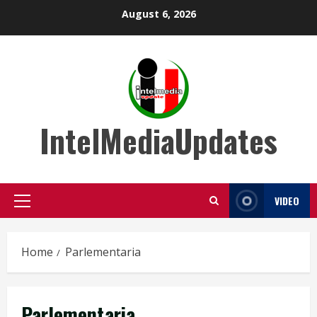
Skip
August 6, 2026
to
content
IntelMediaUpdates
VIDEO
Primary
Menu
Home
Parlementaria
Parlementaria