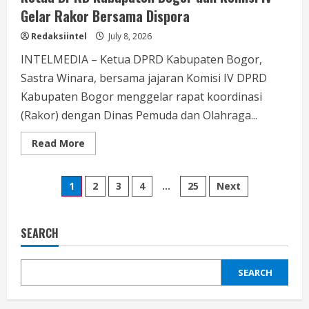
Gelar Rakor Bersama Dispora
Redaksiintel
July 8, 2026
INTELMEDIA – Ketua DPRD Kabupaten Bogor,
Sastra Winara, bersama jajaran Komisi IV DPRD
Kabupaten Bogor menggelar rapat koordinasi
(Rakor) dengan Dinas Pemuda dan Olahraga...
Read
Read More
more
about
Ketua
Posts
DPRD
1
2
3
4
…
25
Next
Kabupaten Bogor
dan
pagination
Komisi IV
Gelar
Rakor
SEARCH
Bersama
Dispora
SEARCH