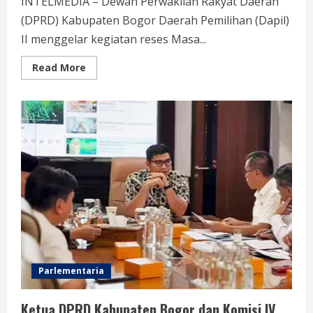
INTELMEDIA – Dewan Perwakilan Rakyat Daerah
(DPRD) Kabupaten Bogor Daerah Pemilihan (Dapil)
II menggelar kegiatan reses Masa...
Read
Read More
more
about
Reses
Dapil
II
di
Gunung
Putri,
Junsam:
Pendidikan
Masih
Dominan
Parlementaria
Ketua DPRD Kabupaten Bogor dan Komisi IV