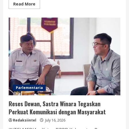
Read
Read More
more
about
Musim
Panas,
Wakil
Ketua
II
DPRD
Kabupaten
Bogor
Dorong
Pemkab
Distribusi
Air
Bersih
dan
Pembuatan
Sumur
Bor
Parlementaria
Reses Dewan, Sastra Winara Tegaskan
Perkuat Komunikasi dengan Masyarakat
Redaksiintel
July 16, 2026