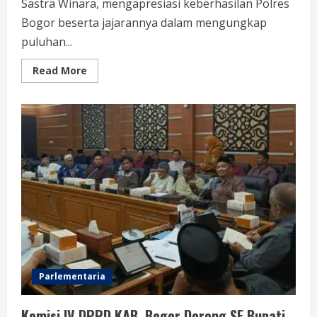
Sastra Winara, mengapresiasi keberhasilan Polres
Bogor beserta jajarannya dalam mengungkap
puluhan...
Read
Read More
more
about
Ketua
DPRD
Kabupaten
Bogor
Sastra
Winara
Apresiasi
Kinerja
Polres
Bogor
Parlementaria
Komisi IV DPRD KAB. Bogor Dorong SE Bupati