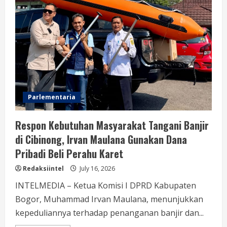
Reses
Merupakan
Salah
Satu
Tugas
Konstitusional
Anggota
DPRD
Parlementaria
Respon Kebutuhan Masyarakat Tangani Banjir
di Cibinong, Irvan Maulana Gunakan Dana
Pribadi Beli Perahu Karet
Redaksiintel
July 16, 2026
INTELMEDIA – Ketua Komisi I DPRD Kabupaten
Bogor, Muhammad Irvan Maulana, menunjukkan
kepeduliannya terhadap penanganan banjir dan...