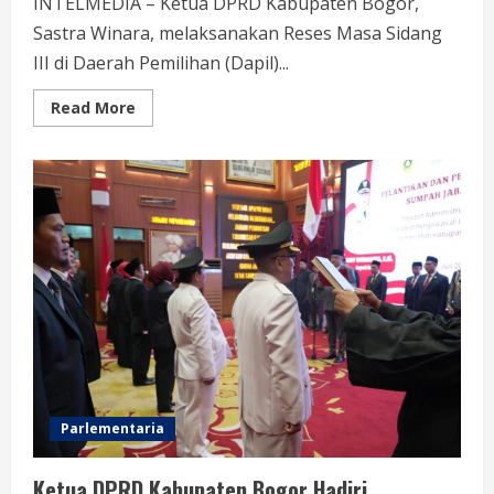
INTELMEDIA – Ketua DPRD Kabupaten Bogor,
Sastra Winara, melaksanakan Reses Masa Sidang
III di Daerah Pemilihan (Dapil)...
Read
Read More
more
about
Reses
Dewan,
Sastra
Winara
Tegaskan
Perkuat
Komunikasi
dengan
Masyarakat
Parlementaria
Ketua DPRD Kabupaten Bogor Hadiri