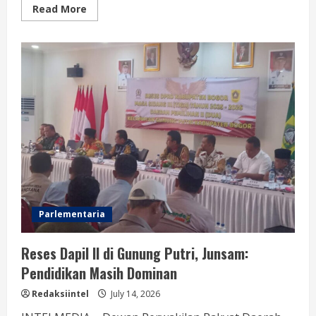
Read
Read More
more
about
Respon
Kebutuhan
Masyarakat
Tangani
Banjir
di
Cibinong,
Irvan
Maulana
Gunakan
Dana
Pribadi
Beli
Perahu
Karet
Parlementaria
Reses Dapil II di Gunung Putri, Junsam:
Pendidikan Masih Dominan
Redaksiintel
July 14, 2026