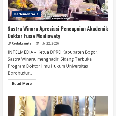
LGBT
Parlementaria
Sastra Winara Apresiasi Pencapaian Akademik
Doktor Fusia Meidiawaty
Redaksiintel
July 22, 2026
INTELMEDIA – Ketua DPRD Kabupaten Bogor,
Sastra Winara, menghadiri Sidang Terbuka
Program Doktor Ilmu Hukum Universitas
Borobudur...
Read
Read More
more
about
Sastra
Winara
Apresiasi
Pencapaian
Akademik
Doktor
Fusia