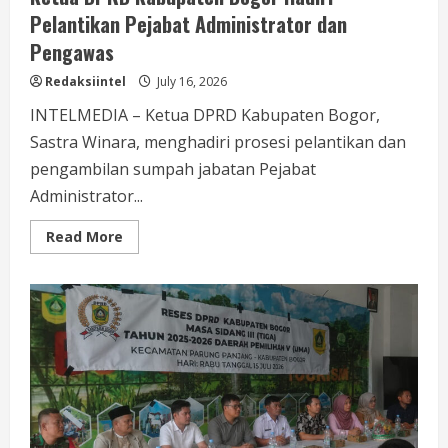
Pelantikan Pejabat Administrator dan
Pengawas
Redaksiintel
July 16, 2026
INTELMEDIA – Ketua DPRD Kabupaten Bogor,
Sastra Winara, menghadiri prosesi pelantikan dan
pengambilan sumpah jabatan Pejabat
Administrator...
Read
Read More
more
about
Ketua
DPRD
Kabupaten
Bogor
Hadiri
Pelantikan
Pejabat
Administrator
dan
Pengawas