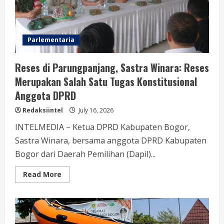
Parlementaria
Reses di Parungpanjang, Sastra Winara: Reses
Merupakan Salah Satu Tugas Konstitusional
Anggota DPRD
Redaksiintel
July 16, 2026
INTELMEDIA – Ketua DPRD Kabupaten Bogor,
Sastra Winara, bersama anggota DPRD Kabupaten
Bogor dari Daerah Pemilihan (Dapil)...
Read
Read More
more
about
Reses
di
Parungpanjang,
Sastra
Winara: