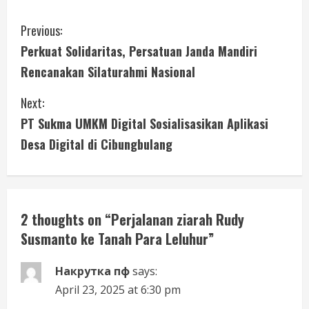
C
Previous:
Perkuat Solidaritas, Persatuan Janda Mandiri
o
Rencanakan Silaturahmi Nasional
n
Next:
t
PT Sukma UMKM Digital Sosialisasikan Aplikasi
i
Desa Digital di Cibungbulang
n
u
2 thoughts on “
Perjalanan ziarah Rudy
e
Susmanto ke Tanah Para Leluhur
”
R
Накрутка пф
says:
e
April 23, 2025 at 6:30 pm