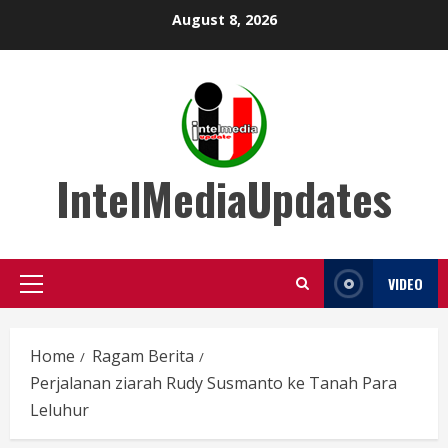
Skip
August 8, 2026
to
content
IntelMediaUpdates
VIDEO
Primary
Menu
Home
Ragam Berita
Perjalanan ziarah Rudy Susmanto ke Tanah Para
Leluhur