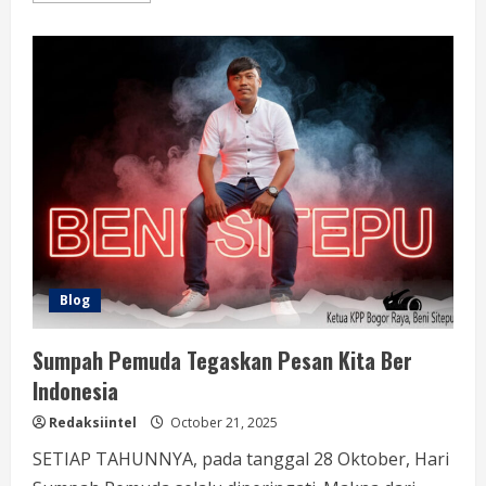
about
Dinilai
Berkinerja
Buruk,
KPP
Bogor
Raya
Protes
Pengerjaan
Trotoar
GOR
Padjajaran
Blog
Sumpah Pemuda Tegaskan Pesan Kita Ber
Indonesia
Redaksiintel
October 21, 2025
SETIAP TAHUNNYA, pada tanggal 28 Oktober, Hari