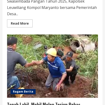
Swasembada Pangan Tahun 2025, Kapolsek
Leuwiliang Kompol Maryanto bersama Pemerintah
Desa...
Read
Read More
more
about
Kapolsek
Leuwiliang
Dukung
Swasembada
Pangan,
Tanam
Jagung
di
Desa
Puraseda
Ragam Berita
Tanah Labil, Mobil Molen Terjun Bebas