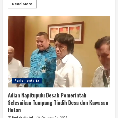
Read
Read More
more
about
Nyalakan
Selalu
Api
Juang
Mu
Kaum
Muda!,
Selamat
Hari
Sumpah
Pemuda
Parlementaria
Adian Napitupulu Desak Pemerintah
Selesaikan Tumpang Tindih Desa dan Kawasan
Hutan
Redaksiintel
October 24, 2025