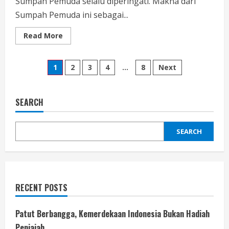
Sumpah Pemuda selalu diperingati. Makna dari
Sumpah Pemuda ini sebagai...
Read
Read More
more
about
Sumpah
Posts
Pemuda
1
2
3
4
…
8
Next
Tegaskan
Pesan
pagination
Kita
Ber
Indonesia
SEARCH
SEARCH
RECENT POSTS
Patut Berbangga, Kemerdekaan Indonesia Bukan Hadiah
Penjajah