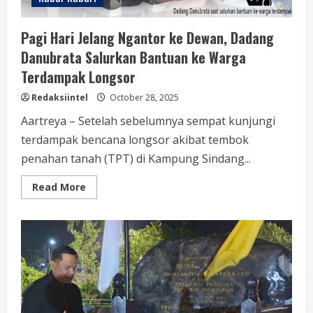
Pagi Hari Jelang Ngantor ke Dewan, Dadang
Danubrata Salurkan Bantuan ke Warga
Terdampak Longsor
Redaksiintel
October 28, 2025
Aartreya – Setelah sebelumnya sempat kunjungi
terdampak bencana longsor akibat tembok
penahan tanah (TPT) di Kampung Sindang...
Read
Read More
more
about
Pagi
Hari
Jelang
Ngantor
ke
Dewan,
Dadang
Danubrata
Salurkan
Bantuan