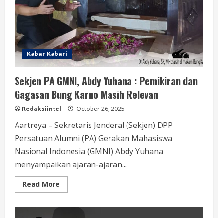
ke
Warga
Terdampak
Longsor
Kabar Kabari
Sekjen PA GMNI, Abdy Yuhana : Pemikiran dan
Gagasan Bung Karno Masih Relevan
Redaksiintel
October 26, 2025
Aartreya – Sekretaris Jenderal (Sekjen) DPP
Persatuan Alumni (PA) Gerakan Mahasiswa
Nasional Indonesia (GMNI) Abdy Yuhana
menyampaikan ajaran-ajaran...
Read
Read More
more
about
Sekjen
PA
GMNI,