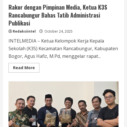
Rakor dengan Pimpinan Media, Ketua K3S
Rancabungur Bahas Tatib Administrasi
Publikasi
Redaksiintel
October 24, 2025
INTELMEDIA – Ketua Kelompok Kerja Kepala
Sekolah (K3S) Kecamatan Rancabungur, Kabupaten
Bogor, Agus Hafiz, M.Pd, menggelar rapat...
Read
Read More
more
about
Rakor
dengan
Pimpinan
Media,
Ketua
K3S
Rancabungur
Bahas
Tatib
Administrasi
Publikasi