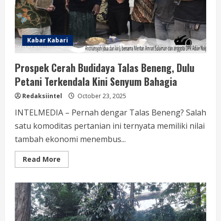
Kabar Kabari
Prospek Cerah Budidaya Talas Beneng, Dulu
Petani Terkendala Kini Senyum Bahagia
Redaksiintel
October 23, 2025
INTELMEDIA – Pernah dengar Talas Beneng? Salah
satu komoditas pertanian ini ternyata memiliki nilai
tambah ekonomi menembus...
Read
Read More
more
about
Prospek
Cerah
Budidaya
Talas
Beneng,
Dulu
Petani