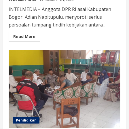
INTELMEDIA – Anggota DPR RI asal Kabupaten
Bogor, Adian Napitupulu, menyoroti serius
persoalan tumpang tindih kebijakan antara...
Read
Read More
more
about
Adian
Napitupulu
Desak
Pemerintah
Selesaikan
Tumpang
Tindih
Desa
dan
Kawasan
Hutan
Pendidikan