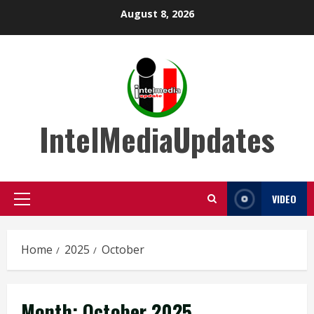
Skip
August 8, 2026
to
content
IntelMediaUpdates
VIDEO
Primary
Menu
Home
2025
October
Month:
October 2025