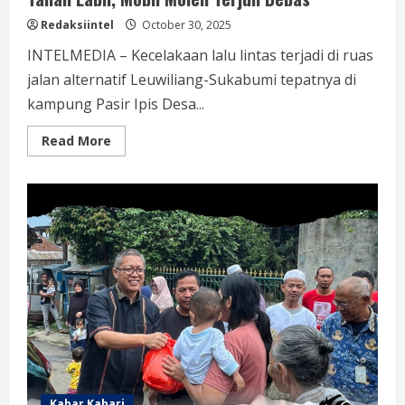
Redaksiintel
October 30, 2025
INTELMEDIA – Kecelakaan lalu lintas terjadi di ruas
jalan alternatif Leuwiliang-Sukabumi tepatnya di
kampung Pasir Ipis Desa...
Read
Read More
more
about
Tanah
Labil,
Mobil
Molen
Terjun
Bebas
Kabar Kabari