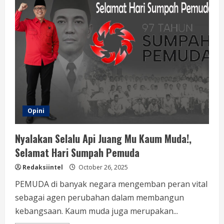
Abdy
Yuhana
:
Pemikiran
dan
Gagasan
Bung
Karno
Masih
Relevan
Opini
Nyalakan Selalu Api Juang Mu Kaum Muda!,
Selamat Hari Sumpah Pemuda
Redaksiintel
October 26, 2025
PEMUDA di banyak negara mengemban peran vital
sebagai agen perubahan dalam membangun
kebangsaan. Kaum muda juga merupakan...