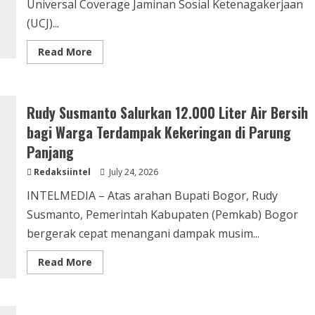
Universal Coverage Jaminan Sosial Ketenagakerjaan
(UCJ)...
Read
Read More
more
about
Rudy
Susmanto
Perkuat
Rudy Susmanto Salurkan 12.000 Liter Air Bersih
Komitmen
Wujudkan
bagi Warga Terdampak Kekeringan di Parung
Universal
Coverage
Panjang
Jamsostek
di
Kabupaten
Redaksiintel
July 24, 2026
Bogor
INTELMEDIA – Atas arahan Bupati Bogor, Rudy
Susmanto, Pemerintah Kabupaten (Pemkab) Bogor
bergerak cepat menangani dampak musim...
Read
Read More
more
about
Rudy
Susmanto
Salurkan