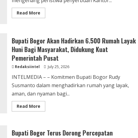
mengenang peristiwa penyerbuan Kantor...
Read
Read More
more
about
PDI
Perjuangan
Kota
Bogor
Bupati Bogor Akan Hadirkan 6.500 Rumah Layak
Gelar
Nobar,
Huni Bagi Masyarakat, Didukung Kuat
ini
Kisah
Pemerintah Pusat
Saksi
Sejarah
Redaksiintel
July 25, 2026
Wabup
Karfat
INTELMEDIA – – Komitmen Bupati Bogor Rudy
Susmanto dalam menghadirkan rumah yang layak,
aman, dan nyaman bagi...
Read
Read More
more
about
Bupati
Bogor
Akan
Bupati Bogor Terus Dorong Percepatan
Hadirkan
6.500