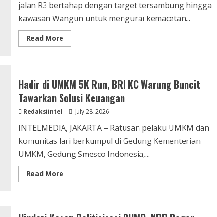
jalan R3 bertahap dengan target tersambung hingga
kawasan Wangun untuk mengurai kemacetan...
Read
Read More
more
about
Soroti
Pengerjaan
Proyek
R3
Hadir di UMKM 5K Run, BRI KC Warung Buncit
Senilai
Rp20
Tawarkan Solusi Keuangan
M.
KPP
Redaksiintel
Bogor
July 28, 2026
Raya
Minta
INTELMEDIA, JAKARTA – Ratusan pelaku UMKM dan
Terapkan
Transparansi
komunitas lari berkumpul di Gedung Kementerian
UMKM, Gedung Smesco Indonesia,...
Read
Read More
more
about
Hadir
di
UMKM
5K