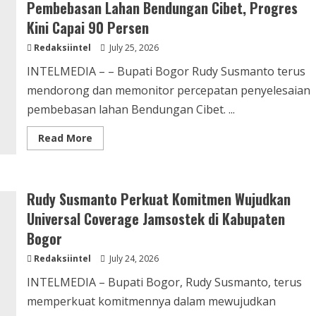
Pembebasan Lahan Bendungan Cibet, Progres
Rumah
Layak
Kini Capai 90 Persen
Huni
Bagi
Masyarakat,
Redaksiintel
July 25, 2026
Didukung
Kuat
INTELMEDIA – – Bupati Bogor Rudy Susmanto terus
Pemerintah
Pusat
mendorong dan memonitor percepatan penyelesaian
pembebasan lahan Bendungan Cibet. ...
Read
Read More
more
about
Bupati
Bogor
Terus
Rudy Susmanto Perkuat Komitmen Wujudkan
Dorong
Percepatan
Universal Coverage Jamsostek di Kabupaten
Pembebasan
Lahan
Bogor
Bendungan
Cibet,
Progres
Redaksiintel
July 24, 2026
Kini
Capai
INTELMEDIA – Bupati Bogor, Rudy Susmanto, terus
90
Persen
memperkuat komitmennya dalam mewujudkan