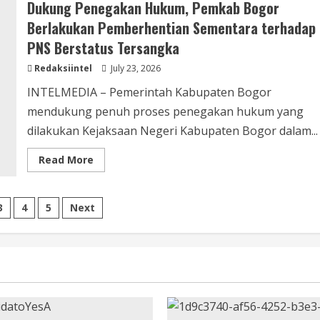
Dukung Penegakan Hukum, Pemkab Bogor
12.000
Liter
Berlakukan Pemberhentian Sementara terhadap
Air
Bersih
PNS Berstatus Tersangka
bagi
Warga
Terdampak
Redaksiintel
July 23, 2026
Kekeringan
di
INTELMEDIA – Pemerintah Kabupaten Bogor
Parung
Panjang
mendukung penuh proses penegakan hukum yang
dilakukan Kejaksaan Negeri Kabupaten Bogor dalam...
Read
Read More
more
about
Dukung
Penegakan
3
4
5
Next
Hukum,
Pemkab
Bogor
tion
Berlakukan
Pemberhentian
Sementara
terhadap
PNS
Berstatus
Tersangka