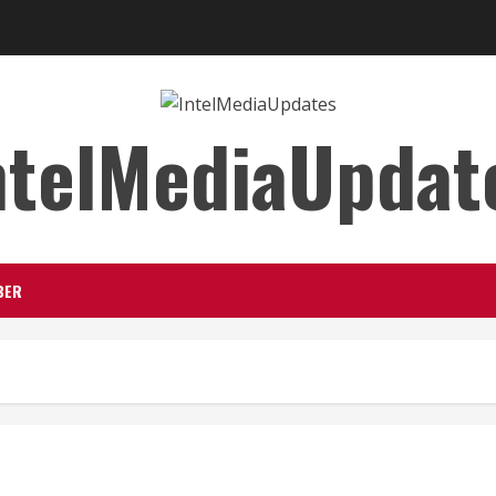
ntelMediaUpdat
BER