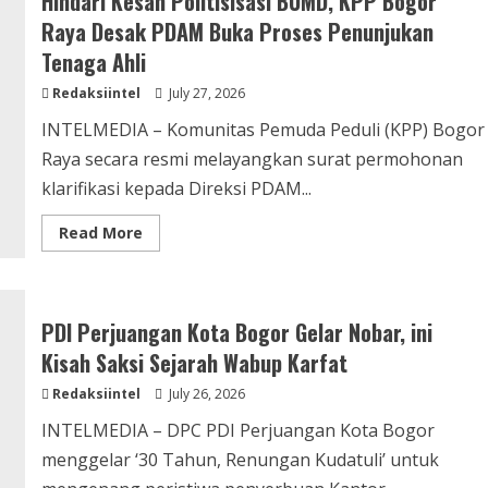
Hindari Kesan Politisisasi BUMD, KPP Bogor
Run,
BRI
Raya Desak PDAM Buka Proses Penunjukan
KC
Warung
Tenaga Ahli
Buncit
Tawarkan
Redaksiintel
July 27, 2026
Solusi
Keuangan
INTELMEDIA – Komunitas Pemuda Peduli (KPP) Bogor
Raya secara resmi melayangkan surat permohonan
klarifikasi kepada Direksi PDAM...
Read
Read More
more
about
Hindari
Kesan
Politisisasi
BUMD,
PDI Perjuangan Kota Bogor Gelar Nobar, ini
KPP
Bogor
Kisah Saksi Sejarah Wabup Karfat
Raya
Desak
Redaksiintel
July 26, 2026
PDAM
Buka
INTELMEDIA – DPC PDI Perjuangan Kota Bogor
Proses
Penunjukan
menggelar ‘30 Tahun, Renungan Kudatuli’ untuk
Tenaga
Ahli