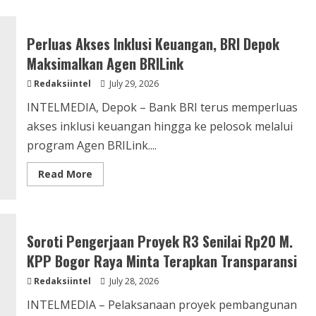
Perluas Akses Inklusi Keuangan, BRI Depok
Maksimalkan Agen BRILink
Redaksiintel
July 29, 2026
INTELMEDIA, Depok – Bank BRI terus memperluas
akses inklusi keuangan hingga ke pelosok melalui
program Agen BRILink....
Read
Read More
more
about
Perluas
Akses
Inklusi
Keuangan,
Soroti Pengerjaan Proyek R3 Senilai Rp20 M.
BRI
Depok
KPP Bogor Raya Minta Terapkan Transparansi
Maksimalkan
Agen
Redaksiintel
BRILink
July 28, 2026
INTELMEDIA – Pelaksanaan proyek pembangunan