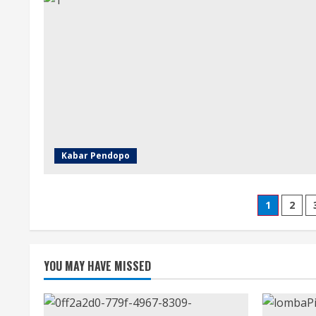
Kabar Pendopo
Posts
1
2
pagina
YOU MAY HAVE MISSED