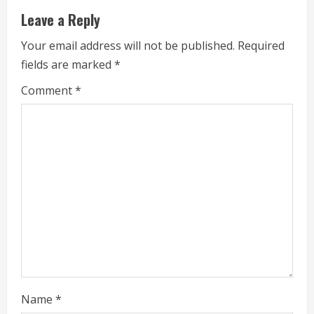
u
Leave a Reply
e
Your email address will not be published.
Required
fields are marked
*
R
Comment
*
e
a
d
i
n
g
Name
*