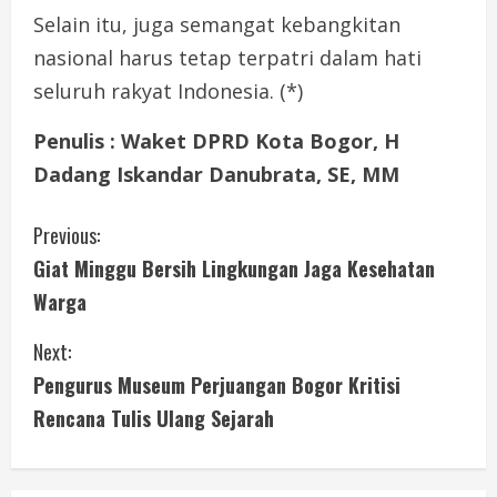
Selain itu, juga semangat kebangkitan
nasional harus tetap terpatri dalam hati
seluruh rakyat Indonesia. (*)
Penulis : Waket DPRD Kota Bogor, H
Dadang Iskandar Danubrata, SE, MM
C
Previous:
Giat Minggu Bersih Lingkungan Jaga Kesehatan
o
Warga
n
Next:
t
Pengurus Museum Perjuangan Bogor Kritisi
i
Rencana Tulis Ulang Sejarah
n