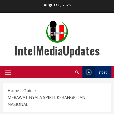
Skip
August 6, 2026
to
content
IntelMediaUpdates
VIDEO
Primary
Menu
Home
Opini
MERAWAT NYALA SPIRIT KEBANGKITAN
NASIONAL