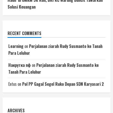
Hadir di UMKM 5K Run, BRI KC Warung Buncit Tawarkan
Solusi Keuangan
RECENT COMMENTS
Learning
on
Perjalanan ziarah Rudy Susmanto ke Tanah
Para Leluhur
Накрутка пф
on
Perjalanan ziarah Rudy Susmanto ke
Tanah Para Leluhur
Entus
on
Pol PP Gagal Segel Ruko Depan SDN Karyasari 2
ARCHIVES