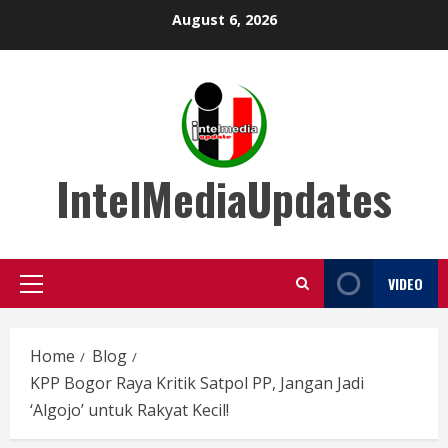
Skip
August 6, 2026
to
content
IntelMediaUpdates
VIDEO
Primary
Menu
Home
Blog
KPP Bogor Raya Kritik Satpol PP, Jangan Jadi
‘Algojo’ untuk Rakyat Kecil!