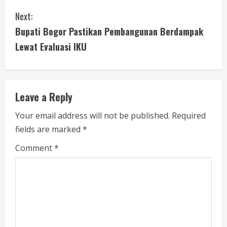
n
Next:
t
Bupati Bogor Pastikan Pembangunan Berdampak
i
Lewat Evaluasi IKU
n
u
Leave a Reply
e
Your email address will not be published.
Required
fields are marked
*
R
Comment
*
e
a
d
i