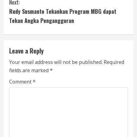
Next:
t
Rudy Susmanto Tekankan Program MBG dapat
i
Tekan Angka Pengangguran
n
u
Leave a Reply
e
Your email address will not be published.
Required
fields are marked
*
R
Comment
*
e
a
d
i