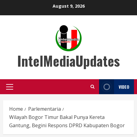
Skip
August 9, 2026
to
content
IntelMediaUpdates
VIDEO
Primary
Menu
Home
Parlementaria
Wilayah Bogor Timur Bakal Punya Kereta
Gantung, Begini Respons DPRD Kabupaten Bogor