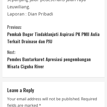
Leuwiliang.
Laporan : Dian Pribadi
C
Previous:
Pemkab Bogor Tindaklanjuti Aspirasi PK PMII Aulia
o
Terkait Drainase dan PJU
n
Next:
t
Pemdes Bantarkaret Apresiasi pengembangan
i
Wisata Ciguha River
n
u
Leave a Reply
e
Your email address will not be published.
Required
fields are marked
*