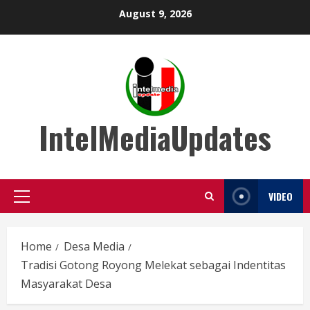
Skip
August 9, 2026
to
content
IntelMediaUpdates
VIDEO
Primary
Menu
Home
Desa Media
Tradisi Gotong Royong Melekat sebagai Indentitas
Masyarakat Desa