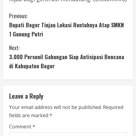
C
Previous:
Bupati Bogor Tinjau Lokasi Runtuhnya Atap SMKN
o
1 Gunung Putri
n
Next:
t
3.000 Personil Gabungan Siap Antisipasi Bencana
i
di Kabupaten Bogor
n
u
Leave a Reply
e
Your email address will not be published.
Required
fields are marked
*
R
Comment
*
e