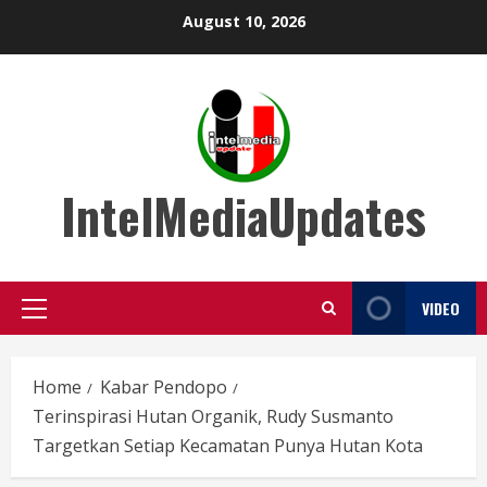
Skip
August 10, 2026
to
content
IntelMediaUpdates
VIDEO
Primary
Menu
Home
Kabar Pendopo
Terinspirasi Hutan Organik, Rudy Susmanto
Targetkan Setiap Kecamatan Punya Hutan Kota