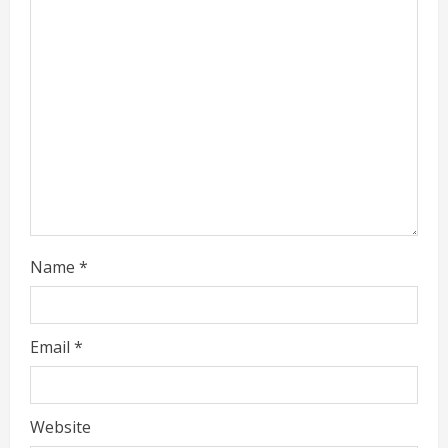
a
d
i
n
g
Name
*
Email
*
Website