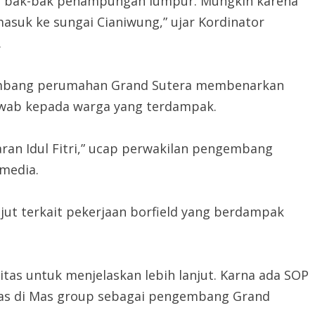
t bak-bak penampungan lumpur. Mungkin karena
suk ke sungai Cianiwung,” ujar Kordinator
.
gembang perumahan Grand Sutera membenarkan
awab kepada warga yang terdampak.
aran Idul Fitri,” ucap perwakilan pengembang
media.
njut terkait pekerjaan borfield yang berdampak
tas untuk menjelaskan lebih lanjut. Karna ada SOP
tas di Mas group sebagai pengembang Grand