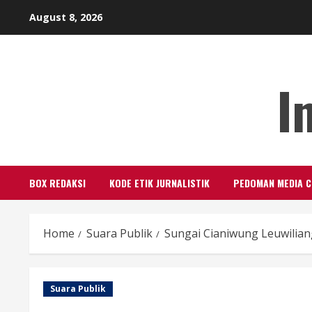
Skip
August 8, 2026
to
content
I
BOX REDAKSI
KODE ETIK JURNALISTIK
PEDOMAN MEDIA C
Home
Suara Publik
Sungai Cianiwung Leuwilia
Suara Publik