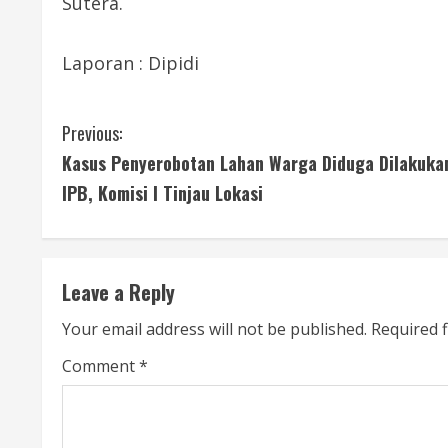
Sutera.
Laporan : Dipidi
C
Previous:
Kasus Penyerobotan Lahan Warga Diduga Dilakuka
o
IPB, Komisi I Tinjau Lokasi
n
t
Leave a Reply
i
Your email address will not be published.
Required 
n
Comment
*
u
e