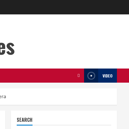
es
VIDEO
era
SEARCH