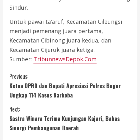
Sindur.
Untuk pawai ta’aruf, Kecamatan Cileungsi
menjadi pemenang juara pertama,
Kecamatan Cibinong juara kedua, dan
Kecamatan Cijeruk juara ketiga.
Sumber:
TribunnewsDepok.Com
C
Previous:
Ketua DPRD dan Bupati Apresiasi Polres Bogor
o
Ungkap 114 Kasus Narkoba
n
Next:
t
Sastra Winara Terima Kunjungan Kajari, Bahas
i
Sinergi Pembangunan Daerah