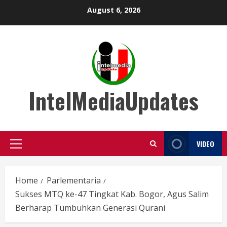
Skip
August 6, 2026
to
content
IntelMediaUpdates
VIDEO
Primary
Menu
Home
Parlementaria
Sukses MTQ ke-47 Tingkat Kab. Bogor, Agus Salim
Berharap Tumbuhkan Generasi Qurani