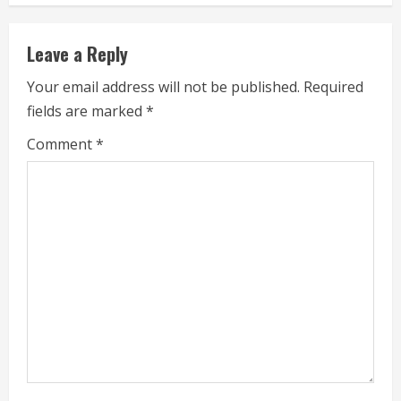
n
u
Leave a Reply
e
Your email address will not be published.
Required
fields are marked
*
R
Comment
*
e
a
d
i
n
g