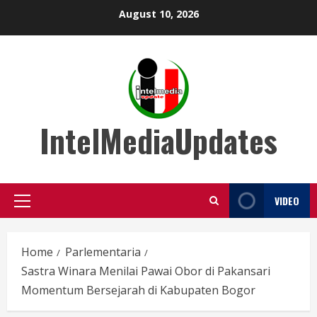
Skip
August 10, 2026
to
content
IntelMediaUpdates
VIDEO
Primary
Menu
Home
Parlementaria
Sastra Winara Menilai Pawai Obor di Pakansari
Momentum Bersejarah di Kabupaten Bogor