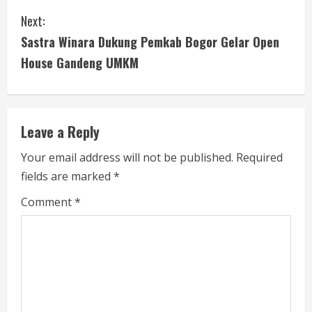
o
Next:
n
Sastra Winara Dukung Pemkab Bogor Gelar Open
t
House Gandeng UMKM
i
n
Leave a Reply
u
Your email address will not be published.
Required
e
fields are marked
*
R
Comment
*
e
a
d