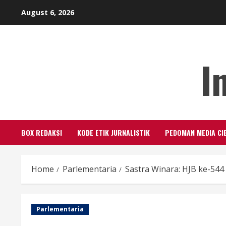
Skip
August 6, 2026
to
content
I
BOX REDAKSI
KODE ETIK JURNALISTIK
PEDOMAN MEDIA CI
Home
Parlementaria
Sastra Winara: HJB ke-5
Parlementaria