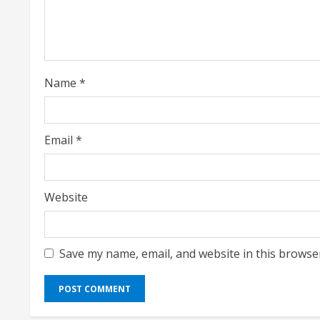
a
d
i
Name
*
n
g
Email
*
Website
Save my name, email, and website in this browse