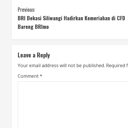
C
Previous:
BRI Bekasi Siliwangi Hadirkan Kemeriahan di CFD
o
Bareng BRImo
n
t
Leave a Reply
i
Your email address will not be published.
Required 
n
Comment
*
u
e
R
e