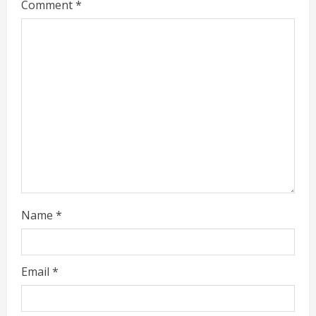
Comment
*
e
a
d
i
n
g
Name
*
Email
*