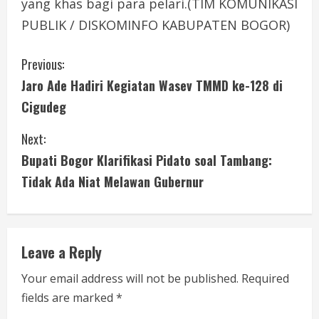
yang khas bagi para pelari.(TIM KOMUNIKASI
PUBLIK / DISKOMINFO KABUPATEN BOGOR)
C
Previous:
Jaro Ade Hadiri Kegiatan Wasev TMMD ke-128 di
o
Cigudeg
n
Next:
t
Bupati Bogor Klarifikasi Pidato soal Tambang:
i
Tidak Ada Niat Melawan Gubernur
n
u
Leave a Reply
e
Your email address will not be published.
Required
fields are marked
*
R