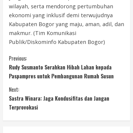
wilayah, serta mendorong pertumbuhan
ekonomi yang inklusif demi terwujudnya
Kabupaten Bogor yang maju, aman, adil, dan
makmur. (Tim Komunikasi
Publik/Diskominfo Kabupaten Bogor)
C
Previous:
Rudy Susmanto Serahkan Hibah Lahan kepada
o
Paspampres untuk Pembangunan Rumah Susun
n
Next:
t
Sastra Winara: Jaga Kondusifitas dan Jangan
i
Terprovokasi
n