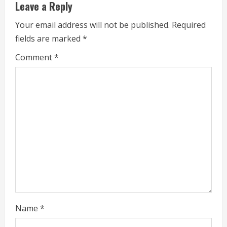
u
Leave a Reply
e
Your email address will not be published.
Required
fields are marked
*
R
Comment
*
e
a
d
i
n
g
Name
*