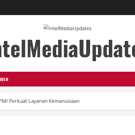
ntelMediaUpdat
IBER
PMI Perkuat Layanan Kemanusiaan