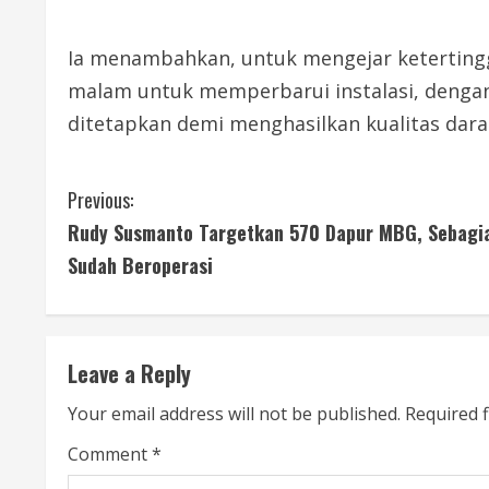
Ia menambahkan, untuk mengejar ketertingga
malam untuk memperbarui instalasi, denga
ditetapkan demi menghasilkan kualitas dar
C
Previous:
Rudy Susmanto Targetkan 570 Dapur MBG, Sebagi
o
Sudah Beroperasi
n
t
Leave a Reply
i
Your email address will not be published.
Required 
n
Comment
*
u