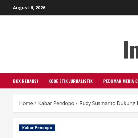
Skip
August 6, 2026
to
content
I
BOX REDAKSI
KODE ETIK JURNALISTIK
PEDOMAN MEDIA C
Home
Kabar Pendopo
Rudy Susmanto Dukung 
Kabar Pendopo