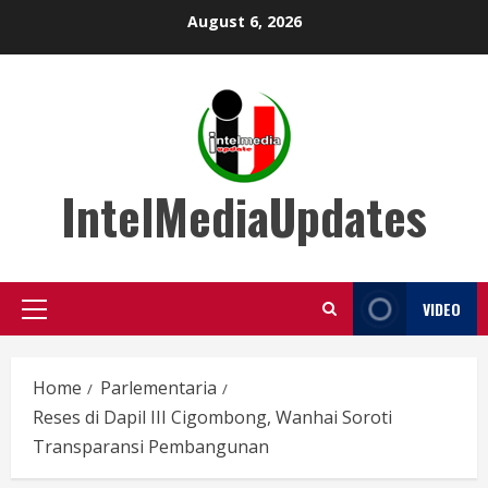
Skip
August 6, 2026
to
content
IntelMediaUpdates
VIDEO
Primary
Menu
Home
Parlementaria
Reses di Dapil III Cigombong, Wanhai Soroti
Transparansi Pembangunan