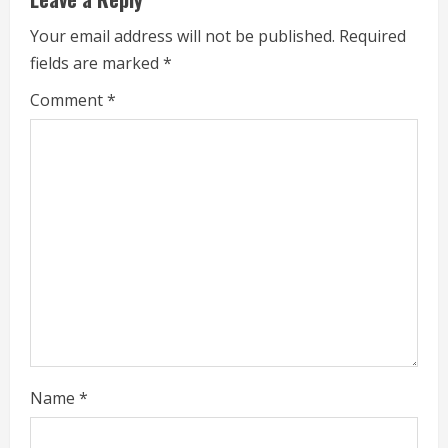
e
R
Your email address will not be published.
Required
fields are marked
*
e
Comment
*
a
d
i
n
g
Name
*