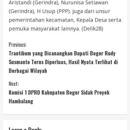
Aristandi (Gerindra), Nurunisa Setiawan
(Gerindra), H Usup (PPP). juga dari unsur
pemerintahan kecamatan, Kepala Desa serta
pemuka masyarakat lainnya. (Delik28)
C
Previous:
Trantibum yang Dicanangkan Bupati Bogor Rudy
o
Susmanto Terus Diperluas, Hasil Nyata Terlihat di
n
Berbagai Wilayah
t
Next:
i
Komisi 1 DPRD Kabupaten Bogor Sidak Proyek
Hambalang
n
u
Leave a Reply