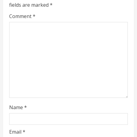
fields are marked
*
R
Comment
*
e
a
d
i
n
g
Name
*
Email
*