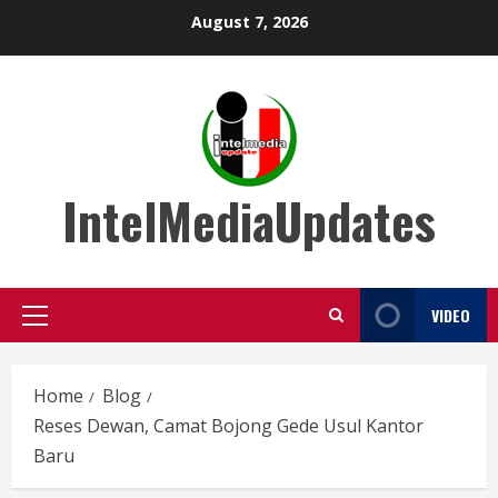
Skip
August 7, 2026
to
content
IntelMediaUpdates
VIDEO
Primary
Menu
Home
Blog
Reses Dewan, Camat Bojong Gede Usul Kantor
Baru