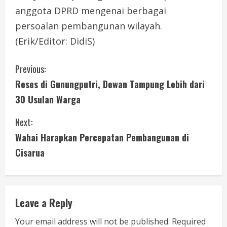
anggota DPRD mengenai berbagai
persoalan pembangunan wilayah.
(Erik/Editor: DidiS)
C
Previous:
Reses di Gunungputri, Dewan Tampung Lebih dari
o
30 Usulan Warga
n
Next:
t
Wahai Harapkan Percepatan Pembangunan di
i
Cisarua
n
u
Leave a Reply
e
Your email address will not be published.
Required