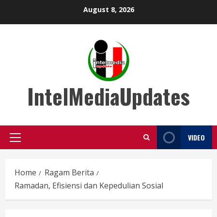
Skip
August 8, 2026
to
content
IntelMediaUpdates
VIDEO
Primary
Menu
Home
Ragam Berita
Ramadan, Efisiensi dan Kepedulian Sosial