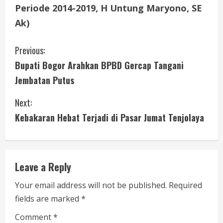
Periode 2014-2019, H Untung Maryono, SE
Ak)
C
Previous:
Bupati Bogor Arahkan BPBD Gercap Tangani
o
Jembatan Putus
n
Next:
t
Kebakaran Hebat Terjadi di Pasar Jumat Tenjolaya
i
n
Leave a Reply
u
Your email address will not be published.
Required
e
fields are marked
*
R
Comment
*