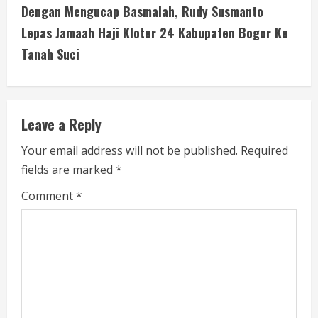
i
Dengan Mengucap Basmalah, Rudy Susmanto
Lepas Jamaah Haji Kloter 24 Kabupaten Bogor Ke
n
Tanah Suci
u
e
Leave a Reply
R
Your email address will not be published.
Required
e
fields are marked
*
a
Comment
*
d
i
n
g