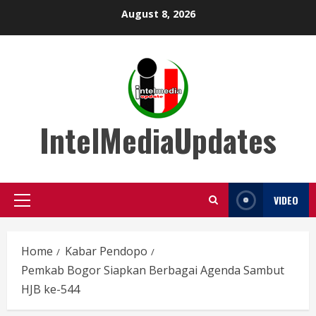
Skip
August 8, 2026
to
content
IntelMediaUpdates
VIDEO
Primary
Menu
Home
Kabar Pendopo
Pemkab Bogor Siapkan Berbagai Agenda Sambut
HJB ke-544