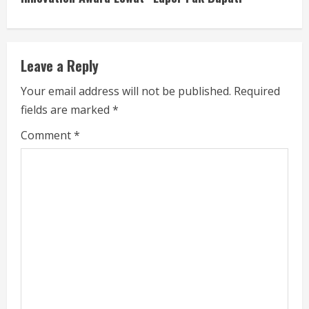
i
n
u
Leave a Reply
e
Your email address will not be published.
Required
fields are marked
*
R
Comment
*
e
a
d
i
n
g