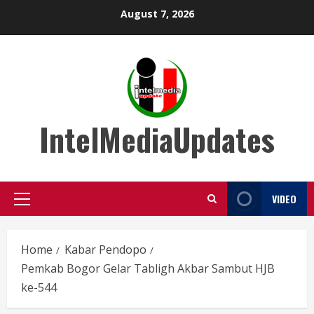
Skip
August 7, 2026
to
content
IntelMediaUpdates
VIDEO
Primary
Menu
Home
Kabar Pendopo
Pemkab Bogor Gelar Tabligh Akbar Sambut HJB
ke-544