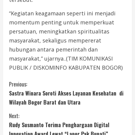
“Kegiatan keagamaan seperti ini menjadi
momentum penting untuk memperkuat
persatuan, meningkatkan spiritualitas
masyarakat, sekaligus mempererat
hubungan antara pemerintah dan
masyarakat,” ujarnya..(TIM KOMUNIKASI
PUBLIK / DISKOMINFO KABUPATEN BOGOR)
C
Previous:
Sastra Winara Soroti Akses Layanan Kesehatan di
o
Wilayah Bogor Barat dan Utara
n
Next:
t
Rudy Susmanto Terima Penghargaan Digital
Innovation Award Lewat “Lapor Pak Bupati”