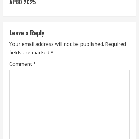
i
APBD 2025
n
u
Leave a Reply
e
Your email address will not be published.
Required
fields are marked
*
R
Comment
*
e
a
d
i
n
g