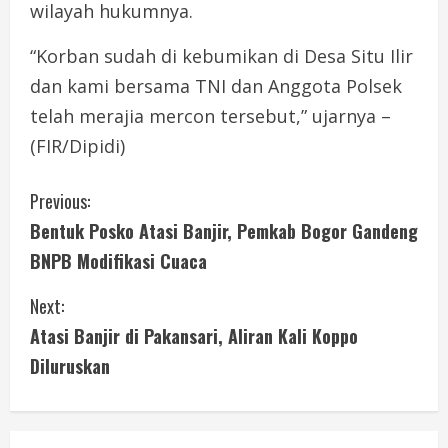
wilayah hukumnya.
“Korban sudah di kebumikan di Desa Situ Ilir
dan kami bersama TNI dan Anggota Polsek
telah merajia mercon tersebut,” ujarnya –
(FIR/Dipidi)
C
Previous:
Bentuk Posko Atasi Banjir, Pemkab Bogor Gandeng
o
BNPB Modifikasi Cuaca
n
Next:
t
Atasi Banjir di Pakansari, Aliran Kali Koppo
i
Diluruskan
n