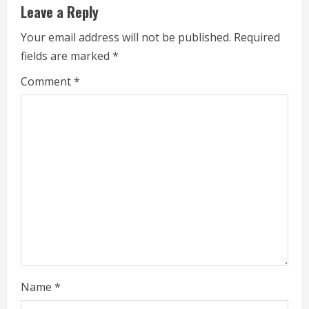
u
Leave a Reply
e
Your email address will not be published.
Required
fields are marked
*
R
Comment
*
e
a
d
i
n
g
Name
*