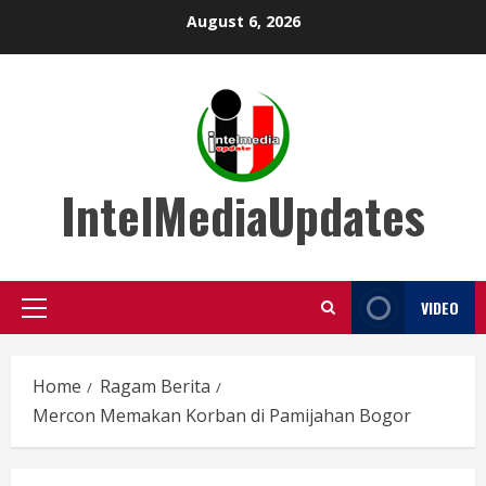
Skip
August 6, 2026
to
content
IntelMediaUpdates
VIDEO
Primary
Menu
Home
Ragam Berita
Mercon Memakan Korban di Pamijahan Bogor