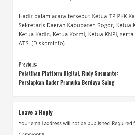
Hadir dalam acara tersebut Ketua TP PKK 
Sekretaris Daerah Kabupaten Bogor, Ketua K
Ketua Kadin, Ketua Kormi, Ketua KNPI, serta
ATS. (Diskominfo)
C
Previous:
Pelatihan Platform Digital, Rudy Susmanto:
o
Persiapkan Kader Pramuka Berdaya Saing
n
t
Leave a Reply
i
Your email address will not be published.
Required 
n
Comment
*