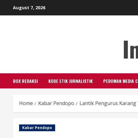
Skip
August 7, 2026
to
content
I
BOX REDAKSI
KODE ETIK JURNALISTIK
PEDOMAN MEDIA C
Home
Kabar Pendopo
Lantik Pengurus Karang
Kabar Pendopo