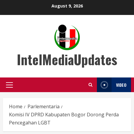
Skip
August 9, 2026
to
content
IntelMediaUpdates
VIDEO
Primary
Menu
Home
Parlementaria
Komisi IV DPRD Kabupaten Bogor Dorong Perda
Pencegahan LGBT