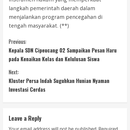
langkah pemerintah daerah dalam
menjalankan program pencegahan di
tengah masyarakat. (**)
C
Previous:
Kepala SDN Cipeucang 02 Sampaikan Pesan Haru
o
pada Kenaikan Kelas dan Kelulusan Siswa
n
Next:
t
Kluster Persa Indah Suguhkan Hunian Nyaman
i
Investasi Cerdas
n
u
Leave a Reply
e
Your email address will not be published.
Required