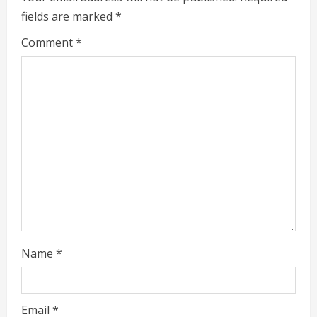
fields are marked
*
R
Comment
*
e
a
d
i
n
g
Name
*
Email
*