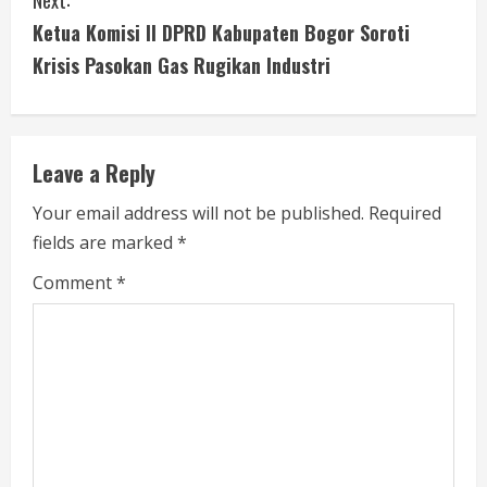
Next:
t
Ketua Komisi II DPRD Kabupaten Bogor Soroti
i
Krisis Pasokan Gas Rugikan Industri
n
u
Leave a Reply
e
Your email address will not be published.
Required
fields are marked
*
R
Comment
*
e
a
d
i
n