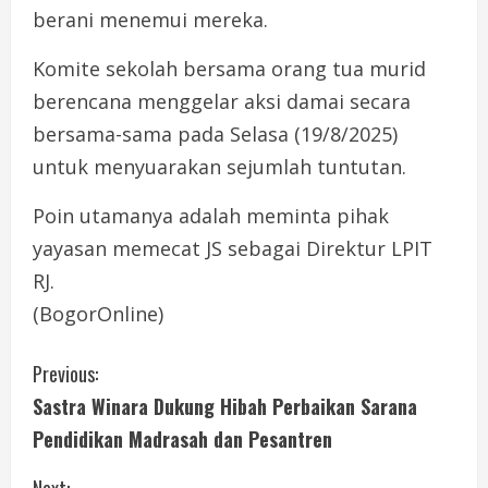
berani menemui mereka.
Komite sekolah bersama orang tua murid
berencana menggelar aksi damai secara
bersama-sama pada Selasa (19/8/2025)
untuk menyuarakan sejumlah tuntutan.
Poin utamanya adalah meminta pihak
yayasan memecat JS sebagai Direktur LPIT
RJ.
(BogorOnline)
C
Previous:
Sastra Winara Dukung Hibah Perbaikan Sarana
o
Pendidikan Madrasah dan Pesantren
n