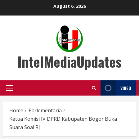
Skip
August 6, 2026
to
content
IntelMediaUpdates
VIDEO
Primary
Menu
Home
Parlementaria
Ketua Komisi IV DPRD Kabupaten Bogor Buka
Suara Soal RJ