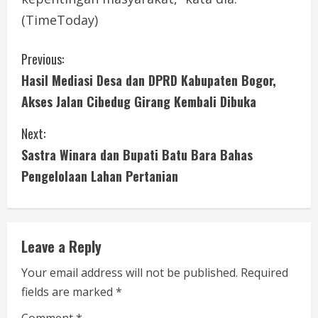
(TimeToday)
C
Previous:
Hasil Mediasi Desa dan DPRD Kabupaten Bogor,
o
Akses Jalan Cibedug Girang Kembali Dibuka
n
Next:
t
Sastra Winara dan Bupati Batu Bara Bahas
i
Pengelolaan Lahan Pertanian
n
u
Leave a Reply
e
Your email address will not be published.
Required
fields are marked
*
R
Comment
*