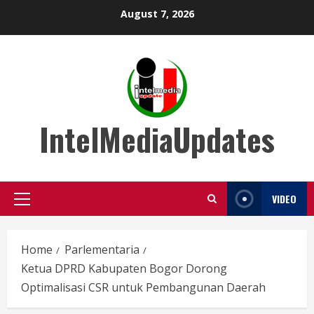
Skip
August 7, 2026
to
content
IntelMediaUpdates
VIDEO
Primary
Menu
Home
Parlementaria
Ketua DPRD Kabupaten Bogor Dorong
Optimalisasi CSR untuk Pembangunan Daerah