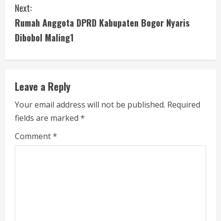
Next:
t
Rumah Anggota DPRD Kabupaten Bogor Nyaris
i
Dibobol Maling1
n
u
Leave a Reply
e
Your email address will not be published.
Required
fields are marked
*
R
Comment
*
e
a
d
i