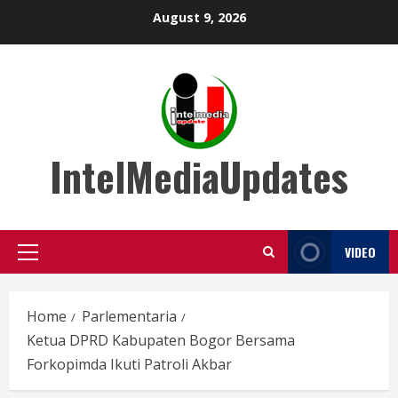
Skip
August 9, 2026
to
content
IntelMediaUpdates
VIDEO
Primary
Menu
Home
Parlementaria
Ketua DPRD Kabupaten Bogor Bersama
Forkopimda Ikuti Patroli Akbar