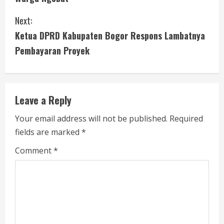
n
Next:
t
Ketua DPRD Kabupaten Bogor Respons Lambatnya
i
Pembayaran Proyek
n
u
Leave a Reply
e
Your email address will not be published.
Required
fields are marked
*
R
Comment
*
e
a
d
i