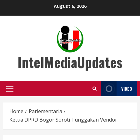
Skip
August 6, 2026
to
content
IntelMediaUpdates
VIDEO
Primary
Menu
Home
Parlementaria
Ketua DPRD Bogor Soroti Tunggakan Vendor