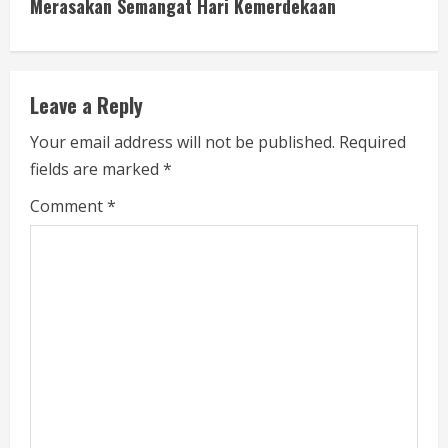
i
Merasakan Semangat Hari Kemerdekaan
n
u
Leave a Reply
e
Your email address will not be published.
Required
fields are marked
*
R
Comment
*
e
a
d
i
n
g