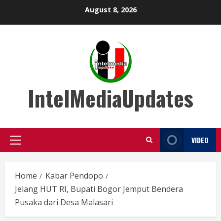
Skip
August 8, 2026
to
content
IntelMediaUpdates
VIDEO
Primary
Menu
Home
Kabar Pendopo
Jelang HUT RI, Bupati Bogor Jemput Bendera
Pusaka dari Desa Malasari