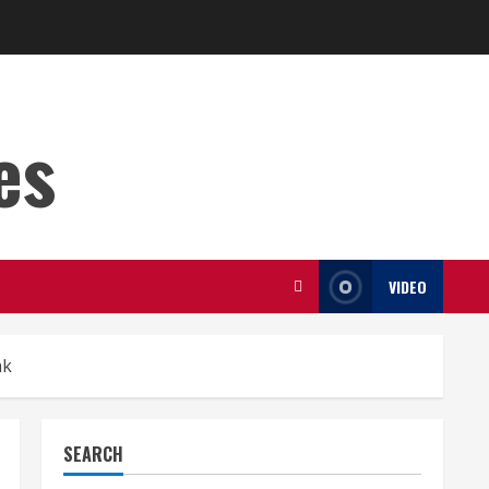
es
VIDEO
ak
SEARCH