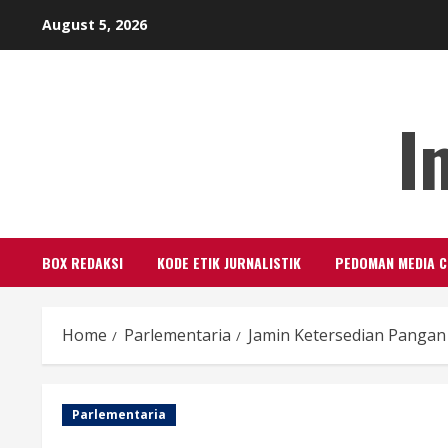
Skip
August 5, 2026
to
content
I
BOX REDAKSI
KODE ETIK JURNALISTIK
PEDOMAN MEDIA C
Home
Parlementaria
Jamin Ketersedian Pangan
Parlementaria