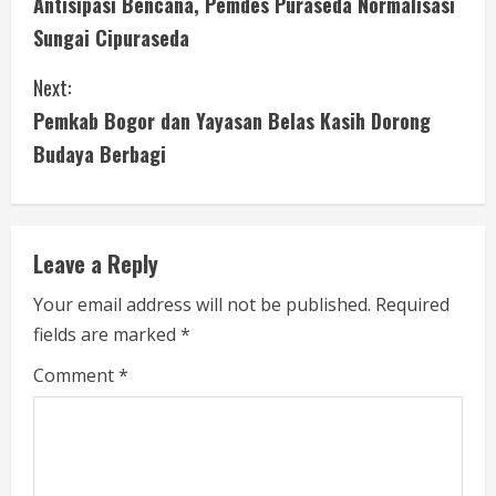
Antisipasi Bencana, Pemdes Puraseda Normalisasi
o
Sungai Cipuraseda
n
Next:
t
Pemkab Bogor dan Yayasan Belas Kasih Dorong
i
Budaya Berbagi
n
u
Leave a Reply
e
Your email address will not be published.
Required
fields are marked
*
R
Comment
*
e
a
d