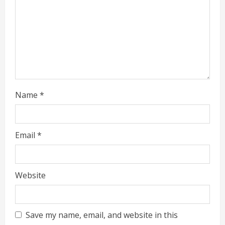
i
n
g
Name
*
Email
*
Website
Save my name, email, and website in this