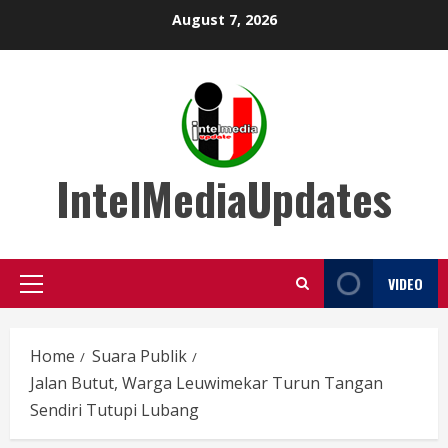
Skip
August 7, 2026
to
content
IntelMediaUpdates
VIDEO
Primary
Menu
Home
Suara Publik
Jalan Butut, Warga Leuwimekar Turun Tangan
Sendiri Tutupi Lubang