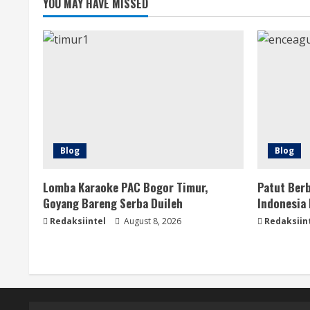
YOU MAY HAVE MISSED
Blog
Blog
Lomba Karaoke PAC Bogor Timur,
Patut Ber
Goyang Bareng Serba Duileh
Indonesia
Redaksiintel
August 8, 2026
Redaksiin