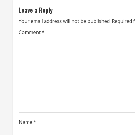
t
Leave a Reply
i
Your email address will not be published.
Required 
n
Comment
*
u
e
R
e
a
d
i
Name
*
n