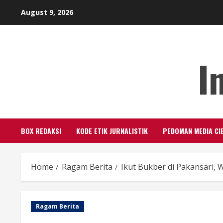
Skip
August 9, 2026
to
content
I
BOX REDAKSI
KODE ETIK JURNALISTIK
PEDOMAN MEDIA CI
Home
Ragam Berita
Ikut Bukber di Pakansari, 
Ragam Berita