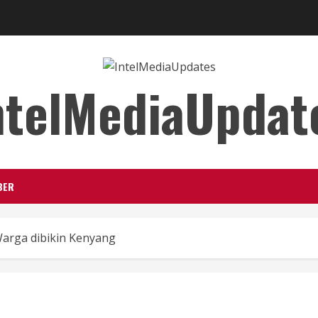
ntelMediaUpdat
BER
Warga dibikin Kenyang