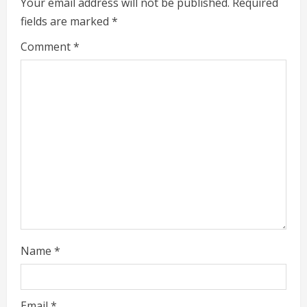
e
Your email address will not be published.
Required
fields are marked
*
R
Comment
*
e
a
d
i
n
g
Name
*
Email
*