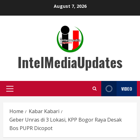
Skip
August 7, 2026
to
content
IntelMediaUpdates
VIDEO
Primary
Menu
Home
Kabar Kabari
Geber Unras di 3 Lokasi, KPP Bogor Raya Desak
Bos PUPR Dicopot