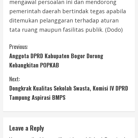
mengawal persoalan ini dan mendorong
pemerintah daerah bertindak tegas apabila
ditemukan pelanggaran terhadap aturan
tata ruang maupun fasilitas publik. (Dodo)
C
Previous:
Anggota DPRD Kabupaten Bogor Dorong
o
Kebangkitan POPKAB
n
Next:
t
Dongkrak Kualitas Sekolah Swasta, Komisi IV DPRD
i
Tampung Aspirasi BMPS
n
u
Leave a Reply