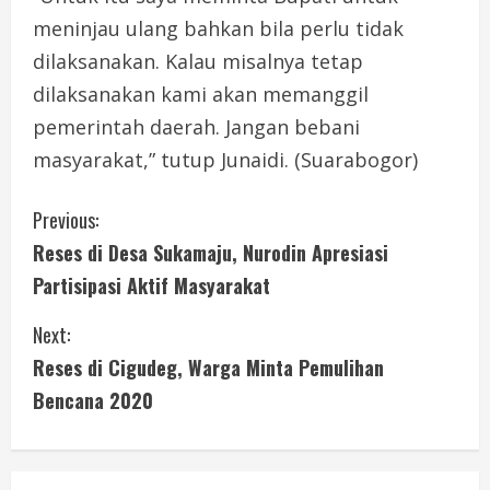
meninjau ulang bahkan bila perlu tidak
dilaksanakan. Kalau misalnya tetap
dilaksanakan kami akan memanggil
pemerintah daerah. Jangan bebani
masyarakat,” tutup Junaidi. (Suarabogor)
C
Previous:
Reses di Desa Sukamaju, Nurodin Apresiasi
o
Partisipasi Aktif Masyarakat
n
Next:
t
Reses di Cigudeg, Warga Minta Pemulihan
i
Bencana 2020
n