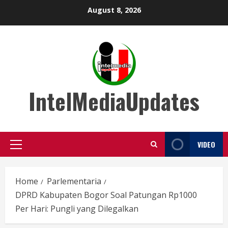
Skip
August 8, 2026
to
content
IntelMediaUpdates
VIDEO
Primary
Menu
Home
Parlementaria
DPRD Kabupaten Bogor Soal Patungan Rp1000
Per Hari: Pungli yang Dilegalkan