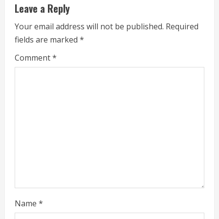
u
Leave a Reply
e
Your email address will not be published.
Required
fields are marked
*
R
Comment
*
e
a
d
i
n
g
Name
*