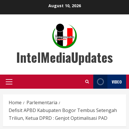
Skip
August 10, 2026
to
content
IntelMediaUpdates
VIDEO
Primary
Menu
Home
Parlementaria
Defisit APBD Kabupaten Bogor Tembus Setengah
Triliun, Ketua DPRD : Genjot Optimalisasi PAD