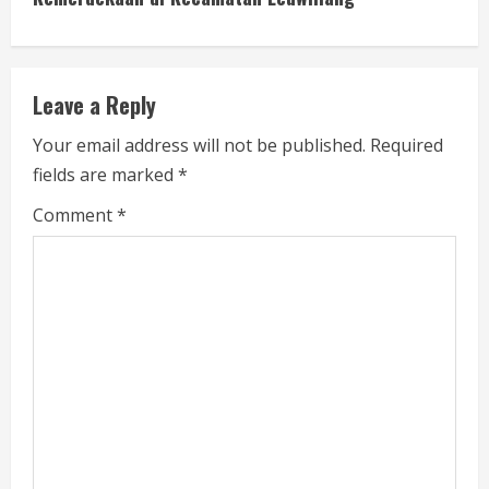
i
n
u
Leave a Reply
e
Your email address will not be published.
Required
fields are marked
*
R
Comment
*
e
a
d
i
n
g