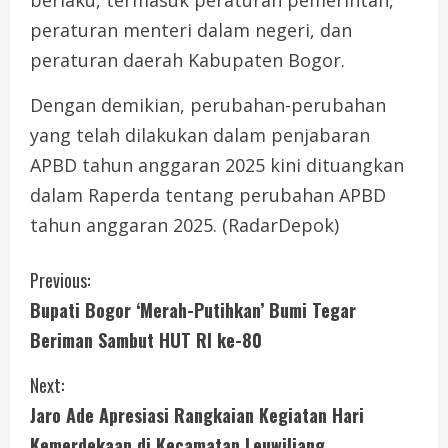
peraturan menteri dalam negeri, dan
peraturan daerah Kabupaten Bogor.
Dengan demikian, perubahan-perubahan
yang telah dilakukan dalam penjabaran
APBD tahun anggaran 2025 kini dituangkan
dalam Raperda tentang perubahan APBD
tahun anggaran 2025. (RadarDepok)
C
Previous:
Bupati Bogor ‘Merah-Putihkan’ Bumi Tegar
o
Beriman Sambut HUT RI ke-80
n
Next:
t
Jaro Ade Apresiasi Rangkaian Kegiatan Hari
Kemerdekaan di Kecamatan Leuwiliang