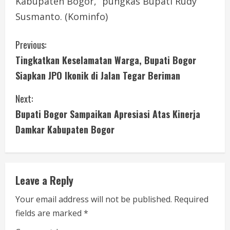
Kabupaten Bogor,” pungkas Bupati Rudy
Susmanto. (Kominfo)
C
Previous:
Tingkatkan Keselamatan Warga, Bupati Bogor
o
Siapkan JPO Ikonik di Jalan Tegar Beriman
n
Next:
t
Bupati Bogor Sampaikan Apresiasi Atas Kinerja
i
Damkar Kabupaten Bogor
n
u
Leave a Reply
e
Your email address will not be published.
Required
fields are marked
*
R