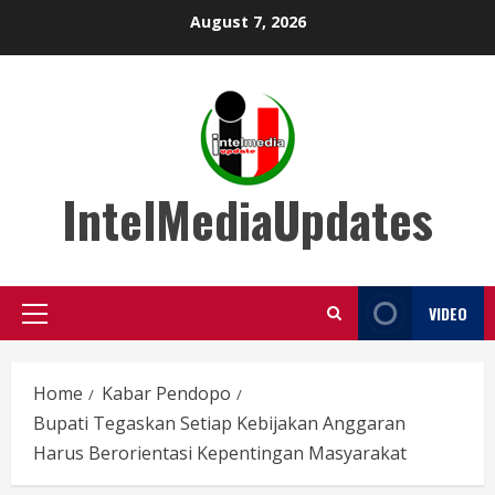
Skip
August 7, 2026
to
content
IntelMediaUpdates
VIDEO
Primary
Menu
Home
Kabar Pendopo
Bupati Tegaskan Setiap Kebijakan Anggaran
Harus Berorientasi Kepentingan Masyarakat