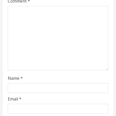
Comment
*
e
a
d
i
n
g
Name
*
Email
*