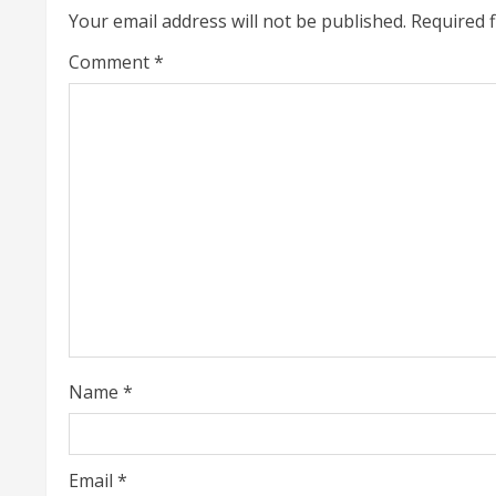
Your email address will not be published.
Required 
n
Comment
*
u
e
R
e
a
d
i
Name
*
n
g
Email
*