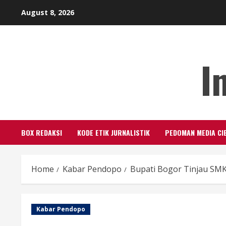
Skip
August 8, 2026
to
content
I
BOX REDAKSI
KODE ETIK JURNALISTIK
PEDOMAN MEDIA CI
Home
Kabar Pendopo
Bupati Bogor Tinjau SMK
Kabar Pendopo