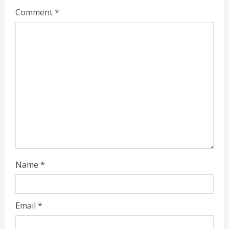
Comment
*
e
a
d
i
n
g
Name
*
Email
*