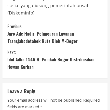
sosial yang diusung pemerintah pusat.
(Diskominfo)
C
Previous:
Jaro Ade Hadiri Peluncuran Layanan
o
Transjabodetabek Rute Blok M-Bogor
n
Next:
t
Idul Adha 1446 H, Pemkab Bogor Distribusikan
i
Hewan Kurban
n
u
Leave a Reply
e
Your email address will not be published.
Required
fields are marked
*
R