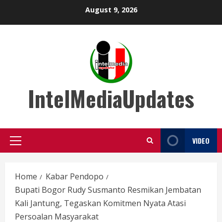
Skip
August 9, 2026
to
content
IntelMediaUpdates
VIDEO
Primary
Menu
Home
Kabar Pendopo
Bupati Bogor Rudy Susmanto Resmikan Jembatan
Kali Jantung, Tegaskan Komitmen Nyata Atasi
Persoalan Masyarakat