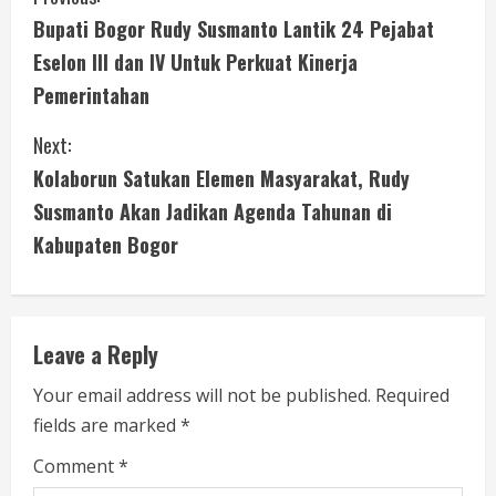
C
Bupati Bogor Rudy Susmanto Lantik 24 Pejabat
o
Eselon III dan IV Untuk Perkuat Kinerja
n
Pemerintahan
t
Next:
i
Kolaborun Satukan Elemen Masyarakat, Rudy
Susmanto Akan Jadikan Agenda Tahunan di
n
Kabupaten Bogor
u
e
Leave a Reply
R
Your email address will not be published.
Required
e
fields are marked
*
a
Comment
*