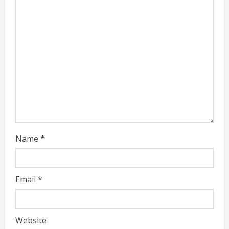
d
i
n
g
Name
*
Email
*
Website