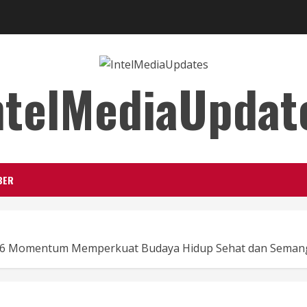
ntelMediaUpdat
BER
026 Momentum Memperkuat Budaya Hidup Sehat dan Semang