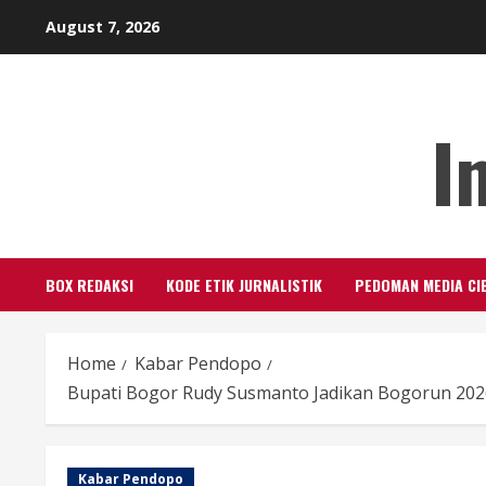
Skip
August 7, 2026
to
content
I
BOX REDAKSI
KODE ETIK JURNALISTIK
PEDOMAN MEDIA CI
Home
Kabar Pendopo
Bupati Bogor Rudy Susmanto Jadikan Bogorun 2
Kabar Pendopo