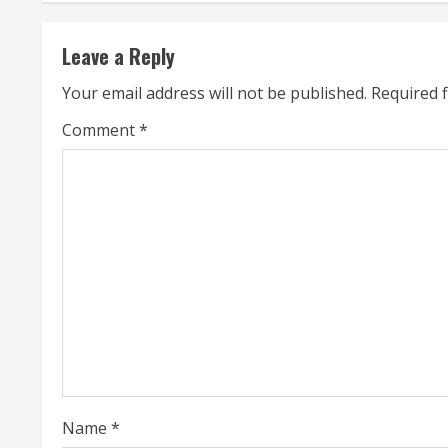
i
Leave a Reply
n
Your email address will not be published.
Required 
u
Comment
*
e
R
e
a
d
i
n
Name
*