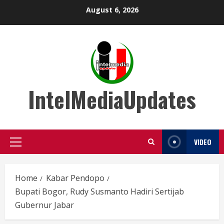
Skip
August 6, 2026
to
content
IntelMediaUpdates
VIDEO
Primary
Menu
Home
Kabar Pendopo
Bupati Bogor, Rudy Susmanto Hadiri Sertijab
Gubernur Jabar