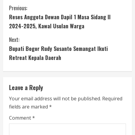
C
Previous:
Reses Anggota Dewan Dapil 1 Masa Sidang II
o
2024-2025, Kawal Usulan Warga
n
Next:
t
Bupati Bogor Rudy Susanto Semangat Ikuti
i
Retreat Kepala Daerah
n
u
Leave a Reply
e
Your email address will not be published.
Required
fields are marked
*
R
Comment
*
e