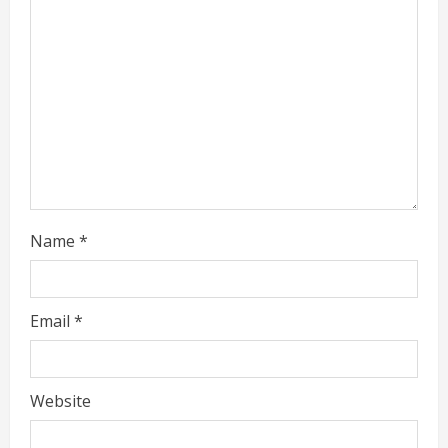
a
d
i
n
g
Name
*
Email
*
Website