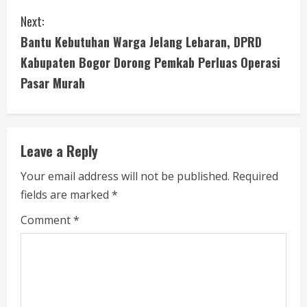
n
Next:
t
Bantu Kebutuhan Warga Jelang Lebaran, DPRD
i
Kabupaten Bogor Dorong Pemkab Perluas Operasi
Pasar Murah
n
u
e
Leave a Reply
R
Your email address will not be published.
Required
fields are marked
*
e
Comment
*
a
d
i