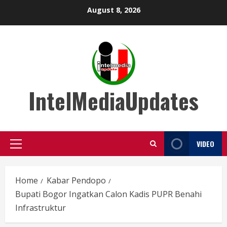
Skip
August 8, 2026
to
content
IntelMediaUpdates
VIDEO
Primary
Menu
Home
Kabar Pendopo
Bupati Bogor Ingatkan Calon Kadis PUPR Benahi
Infrastruktur