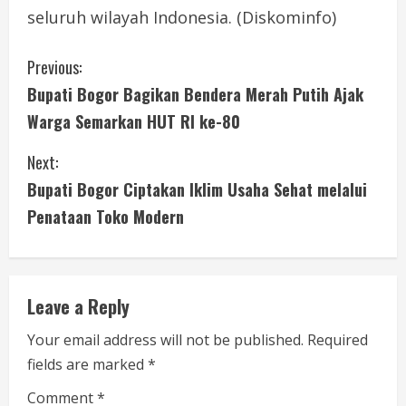
seluruh wilayah Indonesia. (Diskominfo)
C
Previous:
Bupati Bogor Bagikan Bendera Merah Putih Ajak
o
Warga Semarkan HUT RI ke-80
n
Next:
t
Bupati Bogor Ciptakan Iklim Usaha Sehat melalui
i
Penataan Toko Modern
n
u
Leave a Reply
e
Your email address will not be published.
Required
fields are marked
*
R
Comment
*