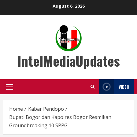
Skip
August 6, 2026
to
content
IntelMediaUpdates
VIDEO
Primary
Menu
Home
Kabar Pendopo
Bupati Bogor dan Kapolres Bogor Resmikan
Groundbreaking 10 SPPG