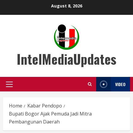
Skip
August 8, 2026
to
content
IntelMediaUpdates
VIDEO
Primary
Menu
Home
Kabar Pendopo
Bupati Bogor Ajak Pemuda Jadi Mitra
Pembangunan Daerah