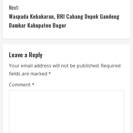
n
Next:
t
Waspada Kebakaran, BRI Cabang Depok Gandeng
i
Damkar Kabupaten Bogor
n
u
Leave a Reply
e
Your email address will not be published.
Required
fields are marked
*
R
Comment
*
e
a
d
i