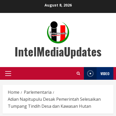
Skip
August 8, 2026
to
content
IntelMediaUpdates
VIDEO
Primary
Menu
Home
Parlementaria
Adian Napitupulu Desak Pemerintah Selesaikan
Tumpang Tindih Desa dan Kawasan Hutan