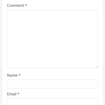
Comment
*
e
a
d
i
n
g
Name
*
Email
*