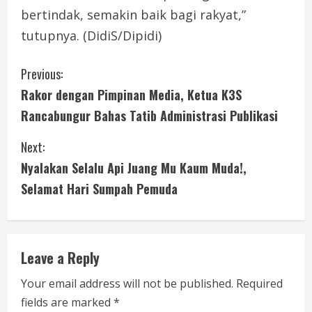
bertindak, semakin baik bagi rakyat,”
tutupnya. (DidiS/Dipidi)
C
Previous:
Rakor dengan Pimpinan Media, Ketua K3S
o
Rancabungur Bahas Tatib Administrasi Publikasi
n
Next:
t
Nyalakan Selalu Api Juang Mu Kaum Muda!,
i
Selamat Hari Sumpah Pemuda
n
u
Leave a Reply
e
Your email address will not be published.
Required
fields are marked
*
R