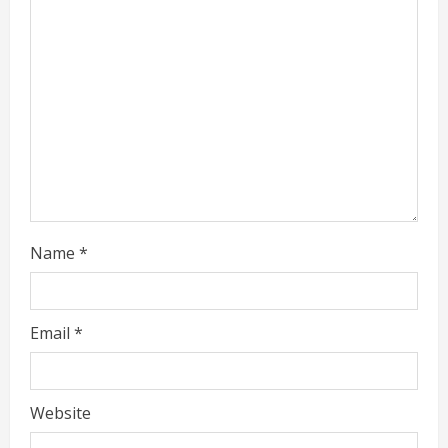
e
a
d
i
n
g
Name
*
Email
*
Website