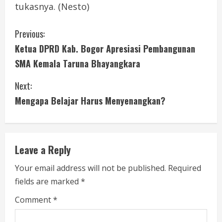
tukasnya. (Nesto)
C
Previous:
Ketua DPRD Kab. Bogor Apresiasi Pembangunan
o
SMA Kemala Taruna Bhayangkara
n
Next:
t
Mengapa Belajar Harus Menyenangkan?
i
n
Leave a Reply
u
Your email address will not be published.
Required
e
fields are marked
*
R
Comment
*