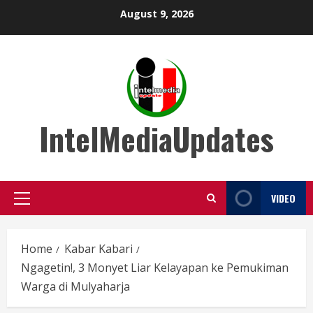
Skip
August 9, 2026
to
content
IntelMediaUpdates
VIDEO
Primary
Menu
Home
Kabar Kabari
Ngagetin!, 3 Monyet Liar Kelayapan ke Pemukiman
Warga di Mulyaharja