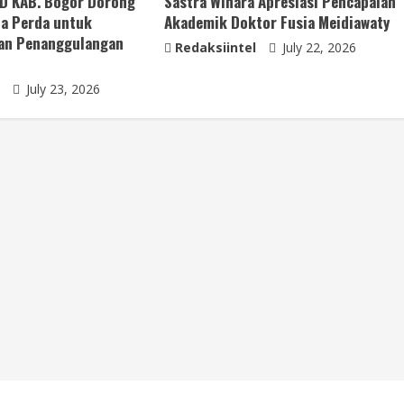
RD KAB. Bogor Dorong
Sastra Winara Apresiasi Pencapaian
ta Perda untuk
Akademik Doktor Fusia Meidiawaty
an Penanggulangan
Redaksiintel
July 22, 2026
July 23, 2026