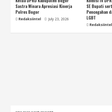
Ketua DPRD Kabupaten Bogor
Komisi IV DP
Sastra Winara Apresiasi Kinerja
SE Bupati ser
Polres Bogor
Pencegahan d
LGBT
Redaksiintel
July 23, 2026
Redaksiintel