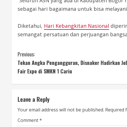
“Seluruh ASN yang ada di Kabupaten Bogor 
sebagai hari bagaimana untuk bisa melayani
Diketahui,
Hari Kebangkitan Nasional
diperi
semangat persatuan dan perjuangan bangsa 
C
Previous:
Tekan Angka Pengangguran, Disnaker Hadirkan Jo
o
Fair Expo di SMKN 1 Cariu
n
t
Leave a Reply
i
Your email address will not be published.
Required 
n
Comment
*
u