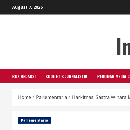
Skip
August 7, 2026
to
content
I
BOX REDAKSI
KODE ETIK JURNALISTIK
PEDOMAN MEDIA C
Home
Parlementaria
Harkitnas, Sastra Winara
Parlementaria