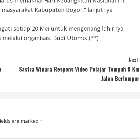
harus memaknai Hari Kebangkitan Nasional ini
 masyarakat Kabupaten Bogor,” lanjutnya.
ngati setiap 20 Mei untuk mengenang lahirnya
melalui organisasi Budi Utomo. (**)
Next:
b
Sastra Winara Respons Video Pelajar Tempuh 9 Km
Jalan Berlumpur
fields are marked
*