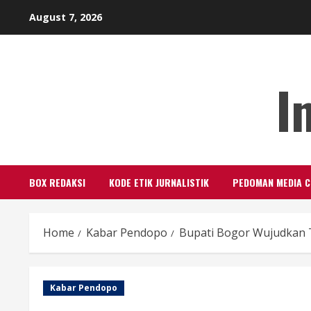
Skip
August 7, 2026
to
content
I
BOX REDAKSI
KODE ETIK JURNALISTIK
PEDOMAN MEDIA C
Home
Kabar Pendopo
Bupati Bogor Wujudkan T
Kabar Pendopo