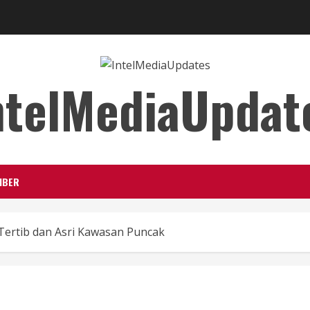
ntelMediaUpdat
IBER
ertib dan Asri Kawasan Puncak