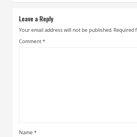
t
Leave a Reply
i
Your email address will not be published.
Required 
n
Comment
*
u
e
R
e
a
d
i
Name
*